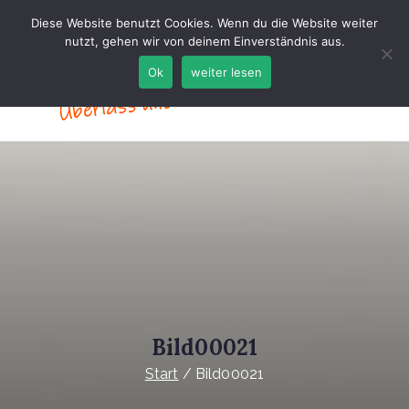
Zum
Diese Website benutzt Cookies. Wenn du die Website weiter
Inhalt
nutzt, gehen wir von deinem Einverständnis aus.
springen
Ok
weiter lesen
Ho
me
pa
ge-
Re
cyc
Bild00021
lin
Start
Bild00021